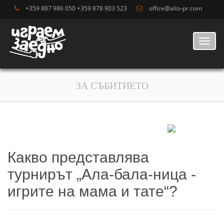
+359 887 986 050 +359 878 903 523
office@alto-pr.com
Toggl
navig
ЗА СЪБИТИЕТО
Какво представлява
турнирът „Ала-бала-ница -
игрите на мама и тате“?