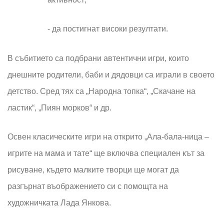
- да постигнат високи резултати.
В събитието са подбрани автентични игри, които
днешните родители, баби и дядовци са играли в своето
детство. Сред тях са „Народна топка“, „Скачане на
ластик“, „Пиян морков“ и др.
Освен класическите игри на открито „Ала-бала-ница –
игрите на мама и тате“ ще включва специален кът за
рисуване, където малките творци ще могат да
разгърнат въображението си с помощта на
художничката Лада Янкова.