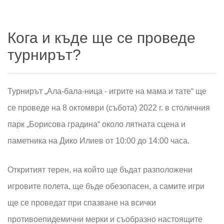
Кога и къде ще се проведе
турнирът?
Турнирът „Ала-бала-ница - игрите на мама и тате“ ще
се проведе на 8 октомври (събота) 2022 г. в столичния
парк „Борисова градина“ около лятната сцена и
паметника на Дико Илиев от 10:00 до 14:00 часа.
Откритият терен, на който ще бъдат разположени
игровите полета, ще бъде обезопасен, а самите игри
ще се проведат при спазване на всички
противоепидемични мерки и съобразно настоящите