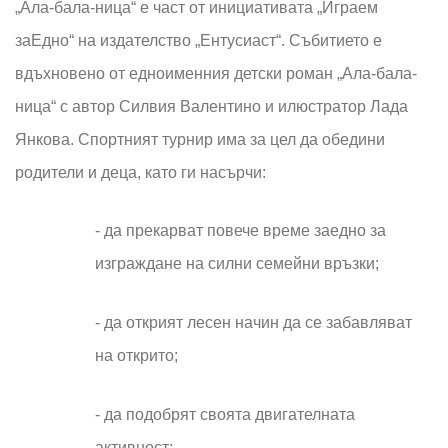
„Ала-бала-ница“ е част от инициативата „Играем
заЕдно“ на издателство „Ентусиаст“. Събитието е
вдъхновено от едноименния детски роман „Ала-бала-
ница“ с автор Силвия Валентино и илюстратор Лада
Янкова. Спортният турнир има за цел да обедини
родители и деца, като ги насърчи:
- да прекарват повече време заедно за
изграждане на силни семейни връзки;
- да открият лесен начин да се забавляват
на открито;
- да подобрят своята двигателната
активност;