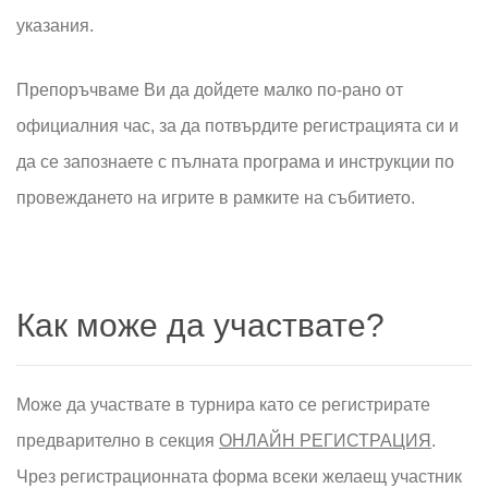
указания.
Препоръчваме Ви да дойдете малко по-рано от
официалния час, за да потвърдите регистрацията си и
да се запознаете с пълната програма и инструкции по
провеждането на игрите в рамките на събитието.
Как може да участвате?
Може да участвате в турнира като се регистрирате
предварително в секция
ОНЛАЙН РЕГИСТРАЦИЯ
.
Чрез регистрационната форма всеки желаещ участник