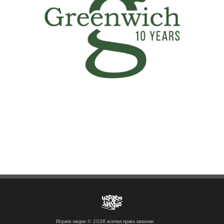
Играем заедно © 2026 всички права запазени